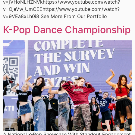
v=jVHoNLHZNVkhttps://www.youtube.com/watch?
v=OjeVw_UmCEEhttps://www.youtube.com/watch?
v=9VEa8xLh0i8 See More From Our Portfoilo
K-Pop Dance Championship
A National K-Pop Showcase With Standout Engagement