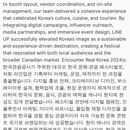
to booth layout, vendor coordination, and on-site
management, our team delivered a cohesive experience
that celebrated Korea’s culture, cuisine, and tourism. By
integrating digital campaigns, influencer outreach,
media partnerships, and immersive event design, LiNE
UP successfully elevated Korea’s image as a sustainable
and experience-driven destination, creating a festival
that resonated with both local audiences and the
broader Canadian market. Encounter Real Korea 2024는
한국관광공사가 주최한 대규모 한국 문화·관광 페스티벌로,
저희 라인업은 기획부터 마케팅, 운영, 제작까지 전 과정을
총괄했습니다. 디지털 홍보 전략, 크리에이티브 디자인, 부스
레이아웃 설계, 협력업체 조율, 현장 운영까지 체계적으로 관
리하며 한국의 문화, 음식, 관광의 매력을 캐나다 현지에 완
성도 있게 전달했습니다. 페스티벌 전반에 디지털 캠페인, 인
플루언서 마케팅, 미디어 파트너십, 몰입형 체험 디자인을 결
합하여 한국을 경험 중심 관광지이자 지속 가능한 문화 콘텐
츠 국가로 브랜딩하는 데 성공했습니다. 현지 캐나다 관객은
물론 글로벌 방문객들에게도 깊은 인상을 남기며, 한국 관광