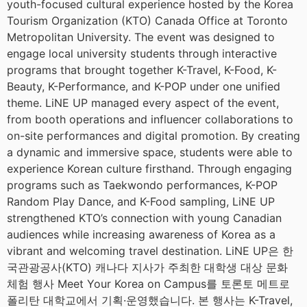
youth-focused cultural experience hosted by the Korea
Tourism Organization (KTO) Canada Office at Toronto
Metropolitan University. The event was designed to
engage local university students through interactive
programs that brought together K-Travel, K-Food, K-
Beauty, K-Performance, and K-POP under one unified
theme. LiNE UP managed every aspect of the event,
from booth operations and influencer collaborations to
on-site performances and digital promotion. By creating
a dynamic and immersive space, students were able to
experience Korean culture firsthand. Through engaging
programs such as Taekwondo performances, K-POP
Random Play Dance, and K-Food sampling, LiNE UP
strengthened KTO’s connection with young Canadian
audiences while increasing awareness of Korea as a
vibrant and welcoming travel destination. LiNE UP은 한
국관광공사(KTO) 캐나다 지사가 주최한 대학생 대상 문화
체험 행사 Meet Your Korea on Campus를 토론토 메트로
폴리탄 대학교에서 기획·운영했습니다. 본 행사는 K-Travel,