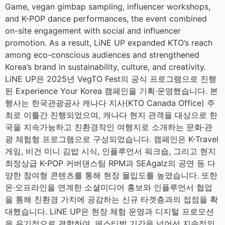
Game, vegan gimbap sampling, influencer workshops,
and K-POP dance performances, the event combined
on-site engagement with social and influencer
promotion. As a result, LiNE UP expanded KTO’s reach
among eco-conscious audiences and strengthened
Korea’s brand in sustainability, culture, and creativity.
LiNE UP은 2025년 VegTO Fest의 공식 프로그램으로 진행
된 Experience Your Korea 캠페인을 기획·운영했습니다. 본
행사는 한국관광공사 캐나다 지사(KTO Canada Office) 주
최로 이틀간 진행되었으며, 캐나다 현지 관객을 대상으로 한
국을 지속가능하고 친환경적인 여행지로 소개하는 문화·관
광 체험형 프로그램으로 구성되었습니다. 캠페인은 K-Travel
게임, 비건 미니 김밥 시식, 인플루언서 워크숍, 그리고 현지
최정상급 K-POP 커버댄스팀 RPM과 SEAgalz의 공연 등 다
양한 참여형 콘텐츠를 통해 현장 몰입도를 높였습니다. 또한
온·오프라인을 연계한 소셜미디어 홍보와 인플루언서 협업
을 통해 친환경 가치에 공감하는 신규 타겟층과의 접점을 확
대했습니다. LiNE UP은 현장 체험 운영과 디지털 프로모션
을 유기적으로 결합하여, 페스티벌 기간을 넘어선 지속적인